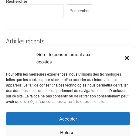
Rechercher
Rechercher
Articles récents
Gérer le consentement aux
A quelles dates de l’année offre-t-on des fleurs ?
cookies
Les fleurs préférées des Français
Combien de fois arroser un cactus ?
Pour offrir les meilleures expériences, nous utilisons des technologies
telles que les cookies pour stocker et/ou accéder aux informations des
Quelles fleurs offrir pour la fête des mères ?
appareils. Le fait de consentir à ces technologies nous permettra de traiter
des données telles que le comportement de navigation ou les ID uniques
Idées de décoration avec fleurs séchées
sur ce site. Le fait de ne pas consentir ou de retirer son consentement peut
avoir un effet négatif sur certaines caractéristiques et fonctions.
Accepter
Refuser