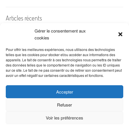
Articles récents
Gérer le consentement aux
A quelles dates de l’année offre-t-on des fleurs ?
cookies
Les fleurs préférées des Français
Combien de fois arroser un cactus ?
Pour offrir les meilleures expériences, nous utilisons des technologies
telles que les cookies pour stocker et/ou accéder aux informations des
Quelles fleurs offrir pour la fête des mères ?
appareils. Le fait de consentir à ces technologies nous permettra de traiter
des données telles que le comportement de navigation ou les ID uniques
Idées de décoration avec fleurs séchées
sur ce site. Le fait de ne pas consentir ou de retirer son consentement peut
avoir un effet négatif sur certaines caractéristiques et fonctions.
Accepter
Refuser
Voir les préférences
Copyright © 2026 VenteDeFleurs.com -
Politique de confidentialité