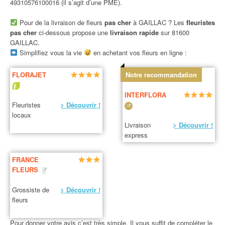
49310576100016 (il s’agit d’une PME).
Pour de la livraison de fleurs
pas cher
à GAILLAC ? Les
fleuristes
pas cher
ci-dessous propose une
livraison rapide
sur 81600
GAILLAC.
Simplifiez vous la vie
en achetant vos fleurs en ligne :
FLORAJET
Notre recommandation
INTERFLORA
Fleuristes
> Découvrir !
locaux
Livraison
> Découvrir !
express
FRANCE
FLEURS
Grossiste de
> Découvrir !
fleurs
Pour donner votre avis c’est très simple. Il vous suffit de compléter le