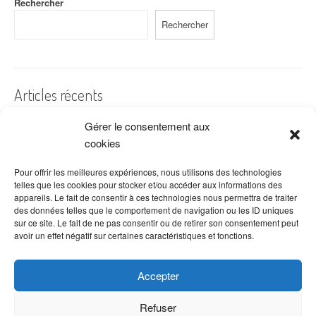
Rechercher
Rechercher
Articles récents
Gérer le consentement aux
A quelles dates de l’année offre-t-on des fleurs ?
cookies
Les fleurs préférées des Français
Combien de fois arroser un cactus ?
Pour offrir les meilleures expériences, nous utilisons des technologies
telles que les cookies pour stocker et/ou accéder aux informations des
Quelles fleurs offrir pour la fête des mères ?
appareils. Le fait de consentir à ces technologies nous permettra de traiter
des données telles que le comportement de navigation ou les ID uniques
Idées de décoration avec fleurs séchées
sur ce site. Le fait de ne pas consentir ou de retirer son consentement peut
avoir un effet négatif sur certaines caractéristiques et fonctions.
Accepter
Refuser