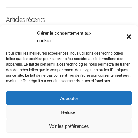
Articles récents
Gérer le consentement aux
A quelles dates de l’année offre-t-on des fleurs ?
cookies
Les fleurs préférées des Français
Combien de fois arroser un cactus ?
Pour offrir les meilleures expériences, nous utilisons des technologies
telles que les cookies pour stocker et/ou accéder aux informations des
Quelles fleurs offrir pour la fête des mères ?
appareils. Le fait de consentir à ces technologies nous permettra de traiter
des données telles que le comportement de navigation ou les ID uniques
Idées de décoration avec fleurs séchées
sur ce site. Le fait de ne pas consentir ou de retirer son consentement peut
avoir un effet négatif sur certaines caractéristiques et fonctions.
Accepter
Refuser
Voir les préférences
Copyright © 2026 VenteDeFleurs.com -
Politique de confidentialité