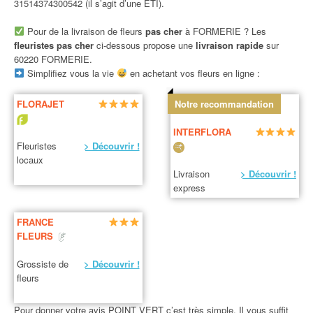
31514374300542 (il s’agit d’une ETI).
Pour de la livraison de fleurs
pas cher
à FORMERIE ? Les
fleuristes pas cher
ci-dessous propose une
livraison rapide
sur
60220 FORMERIE.
Simplifiez vous la vie
en achetant vos fleurs en ligne :
FLORAJET
Notre recommandation
INTERFLORA
Fleuristes
> Découvrir !
locaux
Livraison
> Découvrir !
express
FRANCE
FLEURS
Grossiste de
> Découvrir !
fleurs
Pour donner votre avis POINT VERT c’est très simple. Il vous suffit