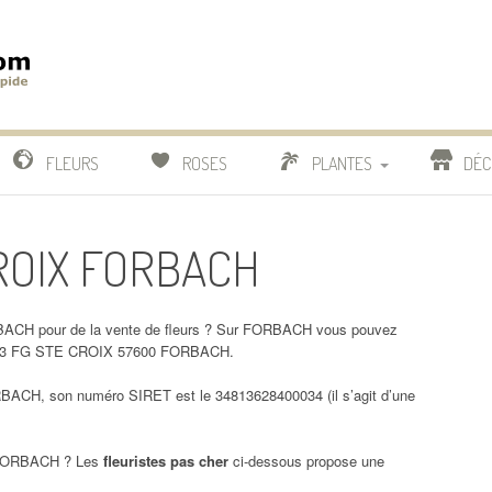
m
IDE
FLEURS
ROSES
PLANTES
DÉC
COMPARATIF FLEURISTES
CROIX FORBACH
CACTUS
BONSAI
BACH pour de la vente de fleurs ? Sur FORBACH vous pouvez
RI 23 FG STE CROIX 57600 FORBACH.
CH, son numéro SIRET est le 34813628400034 (il s’agit d’une
ORBACH ? Les
fleuristes pas cher
ci-dessous propose une