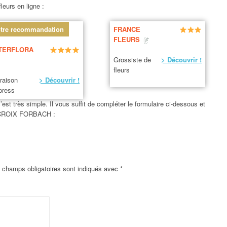
leurs en ligne :
tre recommandation
FRANCE
FLEURS
TERFLORA
Grossiste de
> Découvrir !
fleurs
vraison
> Découvrir !
press
 très simple. Il vous suffit de compléter le formulaire ci-dessous et
TE CROIX FORBACH :
 champs obligatoires sont indiqués avec
*