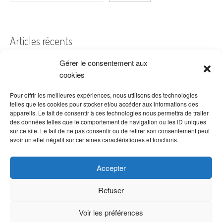
Articles récents
Gérer le consentement aux
A quelles dates de l’année offre-t-on des fleurs ?
cookies
Les fleurs préférées des Français
Combien de fois arroser un cactus ?
Pour offrir les meilleures expériences, nous utilisons des technologies
telles que les cookies pour stocker et/ou accéder aux informations des
Quelles fleurs offrir pour la fête des mères ?
appareils. Le fait de consentir à ces technologies nous permettra de traiter
des données telles que le comportement de navigation ou les ID uniques
Idées de décoration avec fleurs séchées
sur ce site. Le fait de ne pas consentir ou de retirer son consentement peut
avoir un effet négatif sur certaines caractéristiques et fonctions.
Accepter
Refuser
Voir les préférences
Copyright © 2026 VenteDeFleurs.com -
Politique de confidentialité