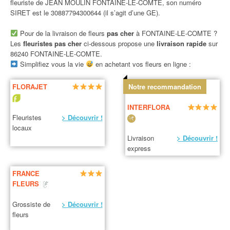
fleuriste de JEAN MOULIN FONTAINE-LE-COMTE, son numéro
SIRET est le 30887794300644 (il s’agit d’une GE).
Pour de la livraison de fleurs
pas cher
à FONTAINE-LE-COMTE ?
Les
fleuristes pas cher
ci-dessous propose une
livraison rapide
sur
86240 FONTAINE-LE-COMTE.
Simplifiez vous la vie
en achetant vos fleurs en ligne :
FLORAJET
Notre recommandation
INTERFLORA
Fleuristes
> Découvrir !
locaux
Livraison
> Découvrir !
express
FRANCE
FLEURS
Grossiste de
> Découvrir !
fleurs