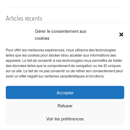
Articles récents
Gérer le consentement aux
A quelles dates de l’année offre-t-on des fleurs ?
cookies
Les fleurs préférées des Français
Combien de fois arroser un cactus ?
Pour offrir les meilleures expériences, nous utilisons des technologies
telles que les cookies pour stocker et/ou accéder aux informations des
Quelles fleurs offrir pour la fête des mères ?
appareils. Le fait de consentir à ces technologies nous permettra de traiter
des données telles que le comportement de navigation ou les ID uniques
Idées de décoration avec fleurs séchées
sur ce site. Le fait de ne pas consentir ou de retirer son consentement peut
avoir un effet négatif sur certaines caractéristiques et fonctions.
Accepter
Refuser
Voir les préférences
Copyright © 2026 VenteDeFleurs.com -
Politique de confidentialité