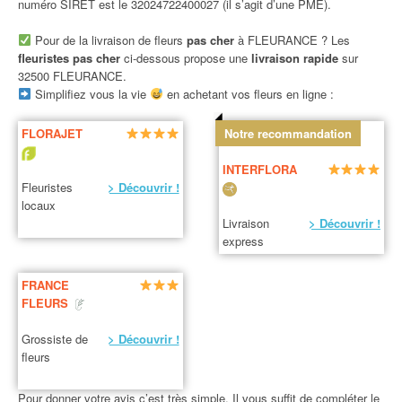
numéro SIRET est le 32024722400027 (il s’agit d’une PME).
Pour de la livraison de fleurs
pas cher
à FLEURANCE ? Les
fleuristes pas cher
ci-dessous propose une
livraison rapide
sur
32500 FLEURANCE.
Simplifiez vous la vie
en achetant vos fleurs en ligne :
FLORAJET
Notre recommandation
INTERFLORA
Fleuristes
> Découvrir !
locaux
Livraison
> Découvrir !
express
FRANCE
FLEURS
Grossiste de
> Découvrir !
fleurs
Pour donner votre avis c’est très simple. Il vous suffit de compléter le