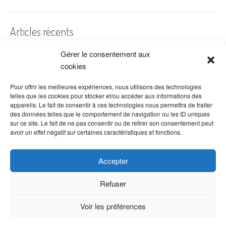
Articles récents
Gérer le consentement aux
A quelles dates de l’année offre-t-on des fleurs ?
cookies
Les fleurs préférées des Français
Combien de fois arroser un cactus ?
Pour offrir les meilleures expériences, nous utilisons des technologies
telles que les cookies pour stocker et/ou accéder aux informations des
Quelles fleurs offrir pour la fête des mères ?
appareils. Le fait de consentir à ces technologies nous permettra de traiter
des données telles que le comportement de navigation ou les ID uniques
Idées de décoration avec fleurs séchées
sur ce site. Le fait de ne pas consentir ou de retirer son consentement peut
avoir un effet négatif sur certaines caractéristiques et fonctions.
Accepter
Refuser
Voir les préférences
Copyright © 2026 VenteDeFleurs.com -
Politique de confidentialité