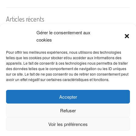
Articles récents
Gérer le consentement aux
A quelles dates de l’année offre-t-on des fleurs ?
cookies
Les fleurs préférées des Français
Combien de fois arroser un cactus ?
Pour offrir les meilleures expériences, nous utilisons des technologies
telles que les cookies pour stocker et/ou accéder aux informations des
Quelles fleurs offrir pour la fête des mères ?
appareils. Le fait de consentir à ces technologies nous permettra de traiter
des données telles que le comportement de navigation ou les ID uniques
Idées de décoration avec fleurs séchées
sur ce site. Le fait de ne pas consentir ou de retirer son consentement peut
avoir un effet négatif sur certaines caractéristiques et fonctions.
Accepter
Refuser
Voir les préférences
Copyright © 2026 VenteDeFleurs.com -
Politique de confidentialité