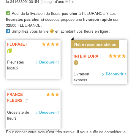
le 34168809100154 (il s’agit d’une ETI).
Pour de la livraison de fleurs
pas cher
à FLEURANCE ? Les
fleuristes pas cher
ci-dessous propose une
livraison rapide
sur
32500 FLEURANCE.
Simplifiez vous la vie
en achetant vos fleurs en ligne :
FLORAJET
Notre recommandation
INTERFLORA
Fleuristes
> Découvrir !
locaux
Livraison
> Découvrir !
express
FRANCE
FLEURS
Grossiste de
> Découvrir !
fleurs
Pour donner votre avis c’est très simple. Il vous suffit de compléter le