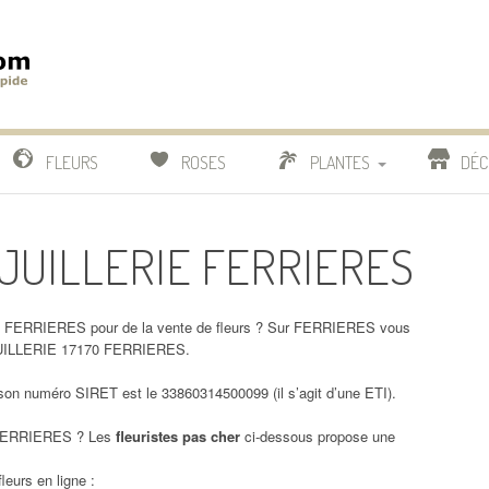
m
IDE
FLEURS
ROSES
PLANTES
DÉC
COMPARATIF FLEURISTES
A JUILLERIE FERRIERES
CACTUS
BONSAI
E FERRIERES pour de la vente de fleurs ? Sur FERRIERES vous
 JUILLERIE 17170 FERRIERES.
n numéro SIRET est le 33860314500099 (il s’agit d’une ETI).
ERRIERES ? Les
fleuristes pas cher
ci-dessous propose une
leurs en ligne :