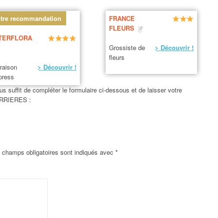
tre recommandation
FRANCE
FLEURS
TERFLORA
Grossiste de
> Découvrir !
fleurs
vraison
> Découvrir !
press
us suffit de compléter le formulaire ci-dessous et de laisser votre
FERRIERES :
 champs obligatoires sont indiqués avec
*