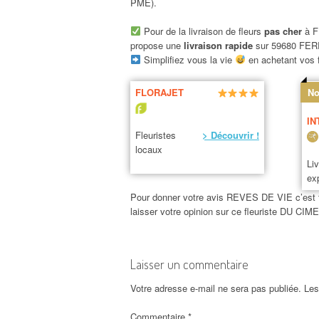
PME).
Pour de la livraison de fleurs
pas cher
à F
propose une
livraison rapide
sur 59680 FE
Simplifiez vous la vie
en achetant vos f
FLORAJET
No
IN
Fleuristes
> Découvrir !
locaux
Li
ex
Pour donner votre avis REVES DE VIE c’est trè
laisser votre opinion sur ce fleuriste DU
Laisser un commentaire
Votre adresse e-mail ne sera pas publiée.
Les
Commentaire
*