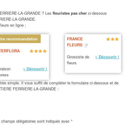
ERRIERE-LA-GRANDE ? Les
fleuristes pas cher
ci-dessous
RRIERE-LA-GRANDE.
leurs en ligne :
tre recommandation
FRANCE
FLEURS
TERFLORA
Grossiste de
> Découvrir !
fleurs
vraison
> Découvrir !
press
s simple. Il vous suffit de compléter le formulaire ci-dessous et de
 CIMETIERE FERRIERE-LA-GRANDE :
 champs obligatoires sont indiqués avec
*