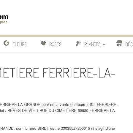
m
IDE
FLEURS
ROSES
PLANTES
DÉC
COMPARATIF FLEURISTES
IMETIERE FERRIERE-LA-
CACTUS
BONSAI
FERRIERE-LA-GRANDE pour de la vente de fleurs ? Sur FERRIERE-
s ici : REVES DE VIE 1 RUE DU CIMETIERE 59680 FERRIERE-LA-
NDE, son numéro SIRET est le 33035527200015 (il s’agit d’une