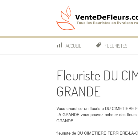
Aller
au
contenu
VenteDeFleurs.co
COMPARATIF DES FLEURISTES EN LIVRAISON RAP
ACCUEIL
FLEURISTES
Fleuriste DU C
GRANDE
Vous cherchez un fleuriste DU CIMETIERE 
LA-GRANDE vous pouvez acheter des fleur
GRANDE.
fleuriste de DU CIMETIERE FERRIERE-LA-GRA