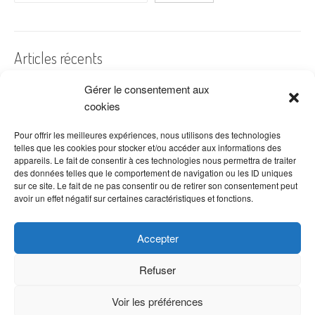
Articles récents
Gérer le consentement aux
A quelles dates de l’année offre-t-on des fleurs ?
cookies
Les fleurs préférées des Français
Combien de fois arroser un cactus ?
Pour offrir les meilleures expériences, nous utilisons des technologies
telles que les cookies pour stocker et/ou accéder aux informations des
Quelles fleurs offrir pour la fête des mères ?
appareils. Le fait de consentir à ces technologies nous permettra de traiter
des données telles que le comportement de navigation ou les ID uniques
Idées de décoration avec fleurs séchées
sur ce site. Le fait de ne pas consentir ou de retirer son consentement peut
avoir un effet négatif sur certaines caractéristiques et fonctions.
Accepter
Refuser
Voir les préférences
Copyright © 2026 VenteDeFleurs.com -
Politique de confidentialité