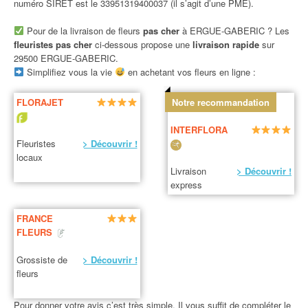
numéro SIRET est le 33951319400037 (il s’agit d’une PME).
Pour de la livraison de fleurs
pas cher
à ERGUE-GABERIC ? Les
fleuristes pas cher
ci-dessous propose une
livraison rapide
sur
29500 ERGUE-GABERIC.
Simplifiez vous la vie
en achetant vos fleurs en ligne :
FLORAJET
Notre recommandation
INTERFLORA
Fleuristes
> Découvrir !
locaux
Livraison
> Découvrir !
express
FRANCE
FLEURS
Grossiste de
> Découvrir !
fleurs
Pour donner votre avis c’est très simple. Il vous suffit de compléter le