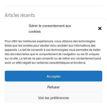
Articles récents
Gérer le consentement aux
A quelles dates de l’année offre-t-on des fleurs ?
cookies
Les fleurs préférées des Français
Combien de fois arroser un cactus ?
Pour offrir les meilleures expériences, nous utilisons des technologies
telles que les cookies pour stocker et/ou accéder aux informations des
Quelles fleurs offrir pour la fête des mères ?
appareils. Le fait de consentir à ces technologies nous permettra de traiter
des données telles que le comportement de navigation ou les ID uniques
Idées de décoration avec fleurs séchées
sur ce site. Le fait de ne pas consentir ou de retirer son consentement peut
avoir un effet négatif sur certaines caractéristiques et fonctions.
Accepter
Refuser
Voir les préférences
Copyright © 2026 VenteDeFleurs.com -
Politique de confidentialité