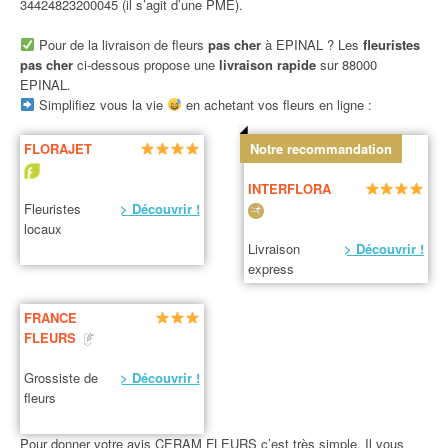
34424823200045 (il s’agit d’une PME).
Pour de la livraison de fleurs
pas cher
à EPINAL ? Les
fleuristes
pas cher
ci-dessous propose une
livraison rapide
sur 88000
EPINAL.
Simplifiez vous la vie
en achetant vos fleurs en ligne :
FLORAJET
Notre recommandation
INTERFLORA
Fleuristes
> Découvrir !
locaux
Livraison
> Découvrir !
express
FRANCE
FLEURS
Grossiste de
> Découvrir !
fleurs
Pour donner votre avis CERAM FLEURS c’est très simple. Il vous