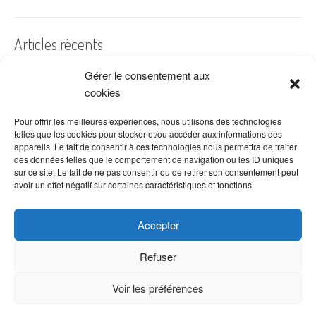
Articles récents
Gérer le consentement aux
A quelles dates de l’année offre-t-on des fleurs ?
cookies
Les fleurs préférées des Français
Combien de fois arroser un cactus ?
Pour offrir les meilleures expériences, nous utilisons des technologies
telles que les cookies pour stocker et/ou accéder aux informations des
Quelles fleurs offrir pour la fête des mères ?
appareils. Le fait de consentir à ces technologies nous permettra de traiter
des données telles que le comportement de navigation ou les ID uniques
Idées de décoration avec fleurs séchées
sur ce site. Le fait de ne pas consentir ou de retirer son consentement peut
avoir un effet négatif sur certaines caractéristiques et fonctions.
Accepter
Refuser
Voir les préférences
Copyright © 2026 VenteDeFleurs.com -
Politique de confidentialité