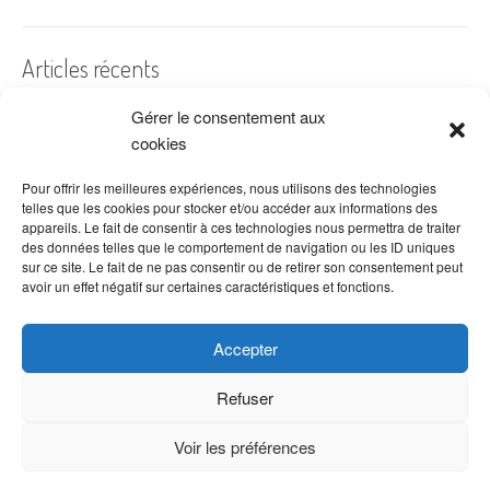
Articles récents
Gérer le consentement aux
A quelles dates de l’année offre-t-on des fleurs ?
cookies
Les fleurs préférées des Français
Combien de fois arroser un cactus ?
Pour offrir les meilleures expériences, nous utilisons des technologies
telles que les cookies pour stocker et/ou accéder aux informations des
Quelles fleurs offrir pour la fête des mères ?
appareils. Le fait de consentir à ces technologies nous permettra de traiter
des données telles que le comportement de navigation ou les ID uniques
Idées de décoration avec fleurs séchées
sur ce site. Le fait de ne pas consentir ou de retirer son consentement peut
avoir un effet négatif sur certaines caractéristiques et fonctions.
Accepter
Refuser
Voir les préférences
Copyright © 2026 VenteDeFleurs.com -
Politique de confidentialité