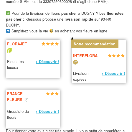
numéro SIRET est le 33397250300028 (il s’agit d’une PME).
Pour de la livraison de fleurs
pas cher
à DUGNY ? Les
fleuristes
pas cher
ci-dessous propose une
livraison rapide
sur 93440
DUGNY.
Simplifiez vous la vie
en achetant vos fleurs en ligne :
FLORAJET
Notre recommandation
INTERFLORA
Fleuristes
> Découvrir !
locaux
Livraison
> Découvrir !
express
FRANCE
FLEURS
Grossiste de
> Découvrir !
fleurs
Pour donner votre avis c’est très simple. Il vous suffit de compléter le