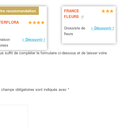
tre recommandation
FRANCE
FLEURS
TERFLORA
Grossiste de
> Découvrir !
fleurs
vraison
> Découvrir !
press
us suffit de compléter le formulaire ci-dessous et de laisser votre
 champs obligatoires sont indiqués avec
*