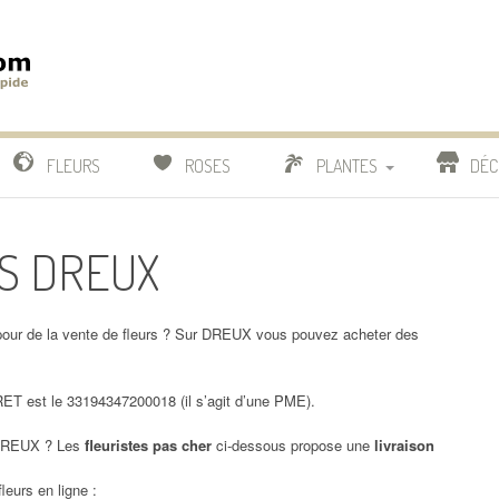
m
IDE
FLEURS
ROSES
PLANTES
DÉC
COMPARATIF FLEURISTES
ERS DREUX
CACTUS
BONSAI
our de la vente de fleurs ? Sur DREUX vous pouvez acheter des
T est le 33194347200018 (il s’agit d’une PME).
REUX ? Les
fleuristes pas cher
ci-dessous propose une
livraison
leurs en ligne :