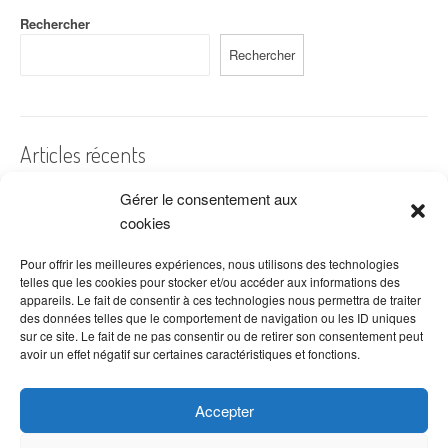
Rechercher
Rechercher
Articles récents
Gérer le consentement aux
A quelles dates de l’année offre-t-on des fleurs ?
cookies
Les fleurs préférées des Français
Combien de fois arroser un cactus ?
Pour offrir les meilleures expériences, nous utilisons des technologies
telles que les cookies pour stocker et/ou accéder aux informations des
Quelles fleurs offrir pour la fête des mères ?
appareils. Le fait de consentir à ces technologies nous permettra de traiter
des données telles que le comportement de navigation ou les ID uniques
Idées de décoration avec fleurs séchées
sur ce site. Le fait de ne pas consentir ou de retirer son consentement peut
avoir un effet négatif sur certaines caractéristiques et fonctions.
Accepter