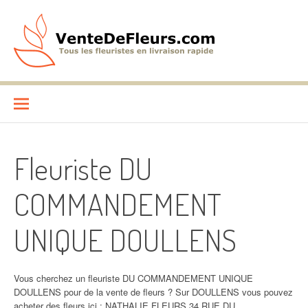
Aller
au
contenu
VenteDeFleurs.com
COMPARATIF DES FLEURISTES EN LIVRAISON RAPIDE
Fleuriste DU
COMMANDEMENT
UNIQUE DOULLENS
Vous cherchez un fleuriste DU COMMANDEMENT UNIQUE
DOULLENS pour de la vente de fleurs ? Sur DOULLENS vous pouvez
acheter des fleurs ici : NATHALIE FLEURS 34 RUE DU