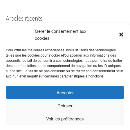
Articles récents
Gérer le consentement aux
A quelles dates de l’année offre-t-on des fleurs ?
cookies
Les fleurs préférées des Français
Combien de fois arroser un cactus ?
Pour offrir les meilleures expériences, nous utilisons des technologies
telles que les cookies pour stocker et/ou accéder aux informations des
Quelles fleurs offrir pour la fête des mères ?
appareils. Le fait de consentir à ces technologies nous permettra de traiter
des données telles que le comportement de navigation ou les ID uniques
Idées de décoration avec fleurs séchées
sur ce site. Le fait de ne pas consentir ou de retirer son consentement peut
avoir un effet négatif sur certaines caractéristiques et fonctions.
Accepter
Refuser
Voir les préférences
Copyright © 2026 VenteDeFleurs.com -
Politique de confidentialité