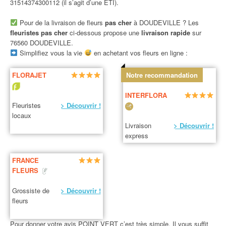
31514374300112 (il s’agit d’une ETI).
Pour de la livraison de fleurs
pas cher
à DOUDEVILLE ? Les
fleuristes pas cher
ci-dessous propose une
livraison rapide
sur
76560 DOUDEVILLE.
Simplifiez vous la vie
en achetant vos fleurs en ligne :
FLORAJET
Notre recommandation
INTERFLORA
Fleuristes
> Découvrir !
locaux
Livraison
> Découvrir !
express
FRANCE
FLEURS
Grossiste de
> Découvrir !
fleurs
Pour donner votre avis POINT VERT c’est très simple. Il vous suffit