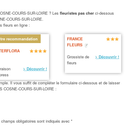
OSNE-COURS-SUR-LOIRE ? Les
fleuristes pas cher
ci-dessous
SNE-COURS-SUR-LOIRE.
 fleurs en ligne :
tre recommandation
FRANCE
FLEURS
TERFLORA
Grossiste de
> Découvrir !
fleurs
vraison
> Découvrir !
press
le. Il vous suffit de compléter le formulaire ci-dessous et de laisser
CQUES COSNE-COURS-SUR-LOIRE :
 champs obligatoires sont indiqués avec
*