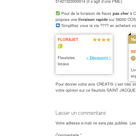
51421323000014 (il s’agit d’une PME).
Pour de la livraison de fleurs
pas cher
à C
propose une
livraison rapide
sur 58200 CO
Simplifiez vous la vie ???? en achetant vos
FLORAJET
No
IN
Fleuristes
> Découvrir !
locaux
Li
ex
Pour donner votre avis CREATIS c’est très simp
votre opinion sur ce fleuriste SAINT JA
Laisser un commentaire
Votre adresse e-mail ne sera pas publiée.
Les
Commentaire
*