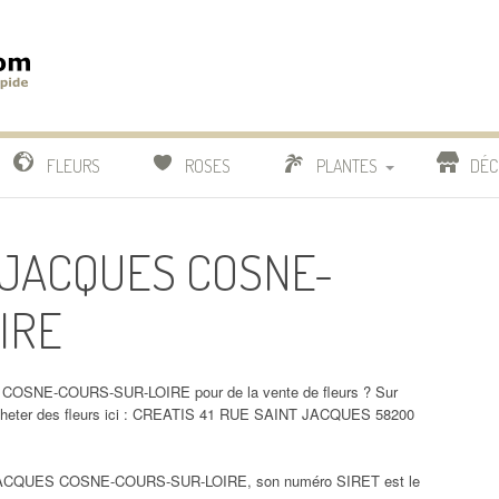
m
IDE
FLEURS
ROSES
PLANTES
DÉC
COMPARATIF FLEURISTES
T JACQUES COSNE-
CACTUS
IRE
BONSAI
 COSNE-COURS-SUR-LOIRE pour de la vente de fleurs ? Sur
ter des fleurs ici : CREATIS 41 RUE SAINT JACQUES 58200
ACQUES COSNE-COURS-SUR-LOIRE, son numéro SIRET est le