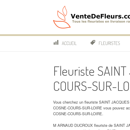
Aller
au
contenu
VenteDeFleurs.co
COMPARATIF DES FLEURISTES EN LIVRAISON RAP
ACCUEIL
FLEURISTES
Fleuriste SAIN
COURS-SUR-LO
Vous cherchez un fleuriste SAINT JACQUES
COSNE-COURS-SUR-LOIRE vous pouvez ache
COSNE-COURS-SUR-LOIRE.
M ARNAUD DUCROUX fleuriste de SAINT J