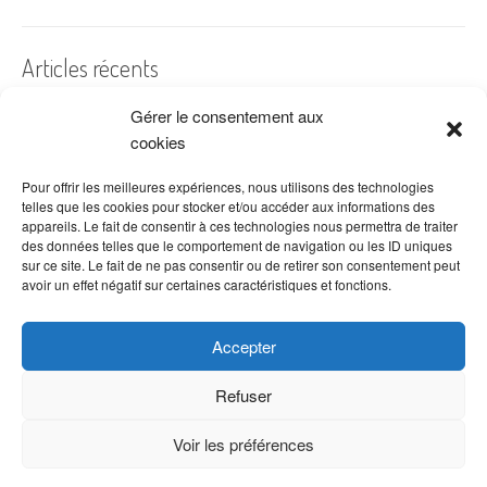
Articles récents
Gérer le consentement aux
A quelles dates de l’année offre-t-on des fleurs ?
cookies
Les fleurs préférées des Français
Combien de fois arroser un cactus ?
Pour offrir les meilleures expériences, nous utilisons des technologies
telles que les cookies pour stocker et/ou accéder aux informations des
Quelles fleurs offrir pour la fête des mères ?
appareils. Le fait de consentir à ces technologies nous permettra de traiter
des données telles que le comportement de navigation ou les ID uniques
Idées de décoration avec fleurs séchées
sur ce site. Le fait de ne pas consentir ou de retirer son consentement peut
avoir un effet négatif sur certaines caractéristiques et fonctions.
Accepter
Refuser
Voir les préférences
Copyright © 2026 VenteDeFleurs.com -
Politique de confidentialité