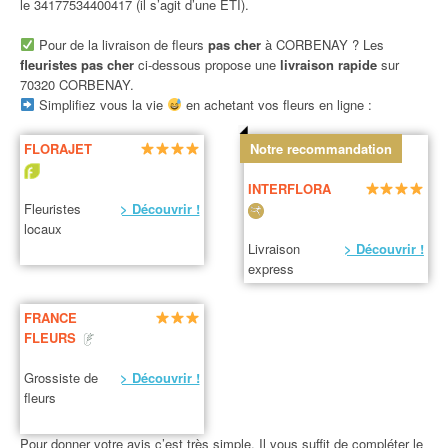
le 34177534400417 (il s’agit d’une ETI).
Pour de la livraison de fleurs
pas cher
à CORBENAY ? Les
fleuristes pas cher
ci-dessous propose une
livraison rapide
sur
70320 CORBENAY.
Simplifiez vous la vie
en achetant vos fleurs en ligne :
FLORAJET
Notre recommandation
INTERFLORA
Fleuristes
> Découvrir !
locaux
Livraison
> Découvrir !
express
FRANCE
FLEURS
Grossiste de
> Découvrir !
fleurs
Pour donner votre avis c’est très simple. Il vous suffit de compléter le