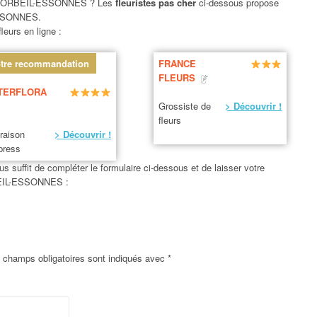
ORBEIL-ESSONNES ? Les
fleuristes pas cher
ci-dessous propose
SSONNES.
leurs en ligne :
tre recommandation
FRANCE
FLEURS
TERFLORA
Grossiste de
> Découvrir !
fleurs
vraison
> Découvrir !
press
us suffit de compléter le formulaire ci-dessous et de laisser votre
BEIL-ESSONNES :
 champs obligatoires sont indiqués avec
*