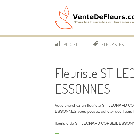
Aller
au
contenu
VenteDeFleurs.co
COMPARATIF DES FLEURISTES EN LIVRAISON RAP
ACCUEIL
FLEURISTES
Fleuriste ST L
ESSONNES
Vous cherchez un fleuriste ST LEONARD CO
ESSONNES vous pouvez acheter des fleur
fleuriste de ST LEONARD CORBEIL-ESSONNES