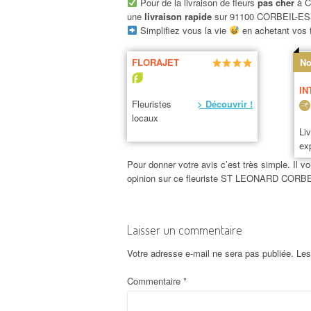
Pour de la livraison de fleurs
pas cher
à C
une
livraison rapide
sur 91100 CORBEIL-E
Simplifiez vous la vie
en achetant vos f
FLORAJET
No
IN
Fleuristes
> Découvrir !
locaux
Li
ex
Pour donner votre avis c’est très simple. Il vo
opinion sur ce fleuriste ST LEONARD COR
Laisser un commentaire
Votre adresse e-mail ne sera pas publiée.
Les
Commentaire
*