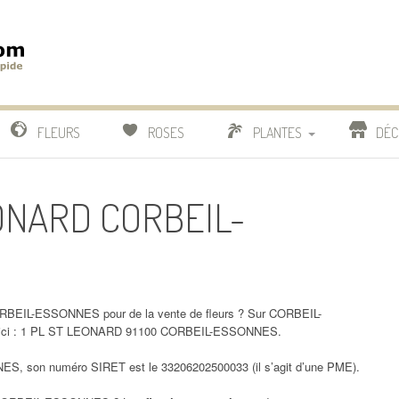
m
IDE
FLEURS
ROSES
PLANTES
DÉC
COMPARATIF FLEURISTES
EONARD CORBEIL-
CACTUS
BONSAI
RBEIL-ESSONNES pour de la vente de fleurs ? Sur CORBEIL-
s ici : 1 PL ST LEONARD 91100 CORBEIL-ESSONNES.
, son numéro SIRET est le 33206202500033 (il s’agit d’une PME).