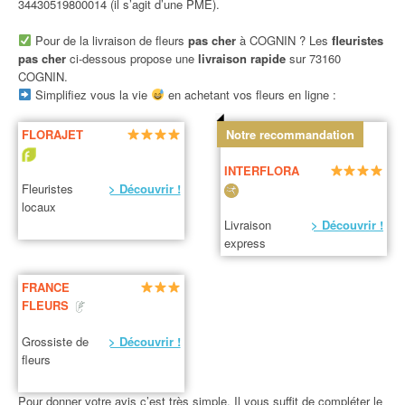
34430519800014 (il s’agit d’une PME).
Pour de la livraison de fleurs
pas cher
à COGNIN ? Les
fleuristes
pas cher
ci-dessous propose une
livraison rapide
sur 73160
COGNIN.
Simplifiez vous la vie
en achetant vos fleurs en ligne :
FLORAJET
Notre recommandation
INTERFLORA
Fleuristes
> Découvrir !
locaux
Livraison
> Découvrir !
express
FRANCE
FLEURS
Grossiste de
> Découvrir !
fleurs
Pour donner votre avis c’est très simple. Il vous suffit de compléter le