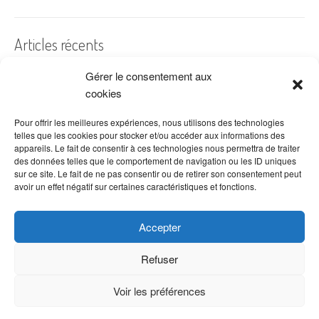
Articles récents
Gérer le consentement aux
A quelles dates de l’année offre-t-on des fleurs ?
cookies
Les fleurs préférées des Français
Combien de fois arroser un cactus ?
Pour offrir les meilleures expériences, nous utilisons des technologies
telles que les cookies pour stocker et/ou accéder aux informations des
Quelles fleurs offrir pour la fête des mères ?
appareils. Le fait de consentir à ces technologies nous permettra de traiter
des données telles que le comportement de navigation ou les ID uniques
Idées de décoration avec fleurs séchées
sur ce site. Le fait de ne pas consentir ou de retirer son consentement peut
avoir un effet négatif sur certaines caractéristiques et fonctions.
Accepter
Refuser
Voir les préférences
Copyright © 2026 VenteDeFleurs.com -
Politique de confidentialité