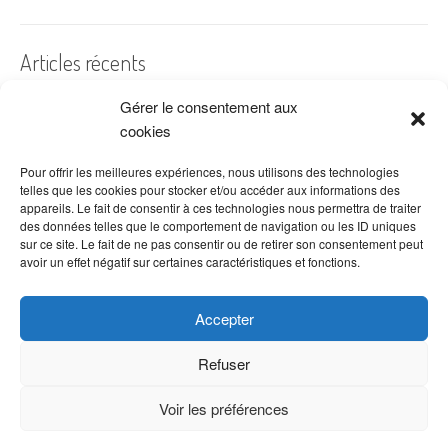
Articles récents
Gérer le consentement aux
A quelles dates de l’année offre-t-on des fleurs ?
cookies
Les fleurs préférées des Français
Combien de fois arroser un cactus ?
Pour offrir les meilleures expériences, nous utilisons des technologies
telles que les cookies pour stocker et/ou accéder aux informations des
Quelles fleurs offrir pour la fête des mères ?
appareils. Le fait de consentir à ces technologies nous permettra de traiter
des données telles que le comportement de navigation ou les ID uniques
Idées de décoration avec fleurs séchées
sur ce site. Le fait de ne pas consentir ou de retirer son consentement peut
avoir un effet négatif sur certaines caractéristiques et fonctions.
Accepter
Refuser
Voir les préférences
Copyright © 2026 VenteDeFleurs.com -
Politique de confidentialité