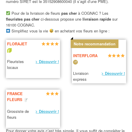
numéro SIRET est le 35152908600040 (il s’agit d’une PME).
Pour de la livraison de fleurs
pas cher
à COGNAC ? Les
fleuristes pas cher
ci-dessous propose une
livraison rapide
sur
16100 COGNAC.
Simplifiez vous la vie
en achetant vos fleurs en ligne :
FLORAJET
Notre recommandation
INTERFLORA
Fleuristes
> Découvrir !
locaux
Livraison
> Découvrir !
express
FRANCE
FLEURS
Grossiste de
> Découvrir !
fleurs
Pour donner votre avis c’est très simple. Il vous suffit de compléter le