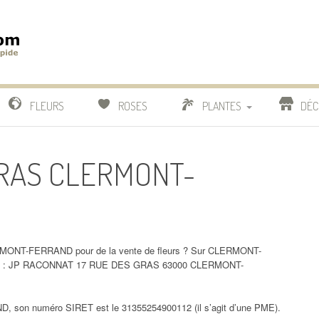
m
IDE
FLEURS
ROSES
PLANTES
DÉC
COMPARATIF FLEURISTES
 GRAS CLERMONT-
CACTUS
BONSAI
RMONT-FERRAND pour de la vente de fleurs ? Sur CLERMONT-
 ici : JP RACONNAT 17 RUE DES GRAS 63000 CLERMONT-
son numéro SIRET est le 31355254900112 (il s’agit d’une PME).