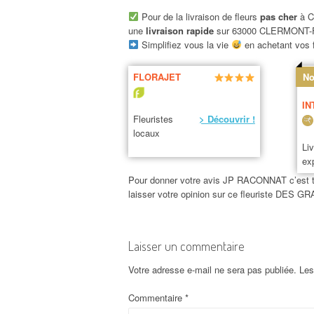
Pour de la livraison de fleurs
pas cher
à C
une
livraison rapide
sur 63000 CLERMONT
Simplifiez vous la vie
en achetant vos f
FLORAJET
No
IN
Fleuristes
> Découvrir !
locaux
Li
ex
Pour donner votre avis JP RACONNAT c’est très
laisser votre opinion sur ce fleuriste D
Laisser un commentaire
Votre adresse e-mail ne sera pas publiée.
Les
Commentaire
*