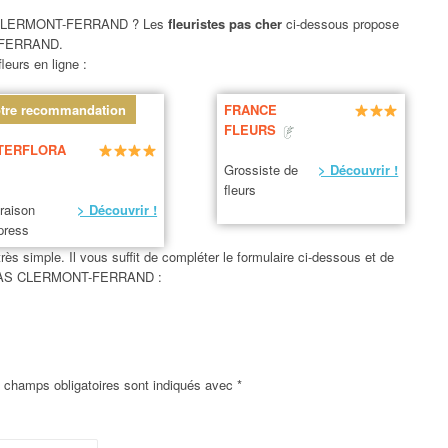
LERMONT-FERRAND ? Les
fleuristes pas cher
ci-dessous propose
-FERRAND.
leurs en ligne :
tre recommandation
FRANCE
FLEURS
TERFLORA
Grossiste de
> Découvrir !
fleurs
vraison
> Découvrir !
press
 simple. Il vous suffit de compléter le formulaire ci-dessous et de
ES GRAS CLERMONT-FERRAND :
 champs obligatoires sont indiqués avec
*