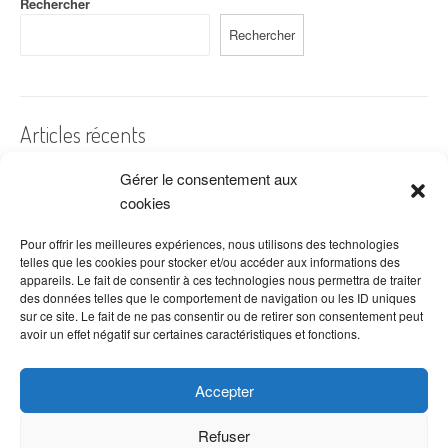
Rechercher
Rechercher
Articles récents
Gérer le consentement aux
A quelles dates de l’année offre-t-on des fleurs ?
cookies
Les fleurs préférées des Français
Combien de fois arroser un cactus ?
Pour offrir les meilleures expériences, nous utilisons des technologies
telles que les cookies pour stocker et/ou accéder aux informations des
Quelles fleurs offrir pour la fête des mères ?
appareils. Le fait de consentir à ces technologies nous permettra de traiter
des données telles que le comportement de navigation ou les ID uniques
Idées de décoration avec fleurs séchées
sur ce site. Le fait de ne pas consentir ou de retirer son consentement peut
avoir un effet négatif sur certaines caractéristiques et fonctions.
Accepter
Refuser