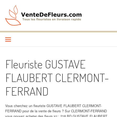
Aller
au
contenu
VenteDeFleurs.com
COMPARATIF DES FLEURISTES EN LIVRAISON RAPIDE
Fleuriste GUSTAVE
FLAUBERT CLERMONT-
FERRAND
Vous cherchez un fleuriste GUSTAVE FLAUBERT CLERMONT-
FERRAND pour de la vente de fleurs ? Sur CLERMONT-FERRAND
vous pouvez acheter des fleurs ici : 218 BD GUSTAVE FLAUBERT