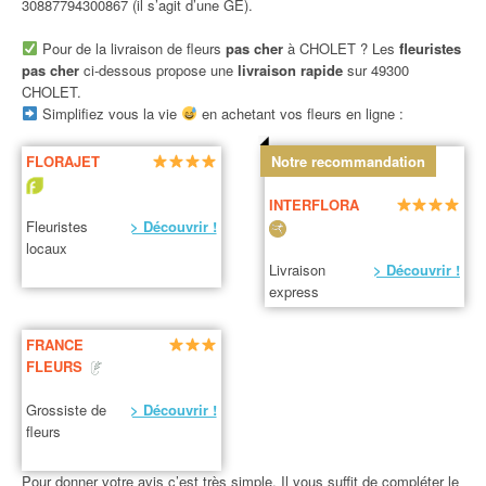
30887794300867 (il s’agit d’une GE).
Pour de la livraison de fleurs
pas cher
à CHOLET ? Les
fleuristes
pas cher
ci-dessous propose une
livraison rapide
sur 49300
CHOLET.
Simplifiez vous la vie
en achetant vos fleurs en ligne :
FLORAJET
Notre recommandation
INTERFLORA
Fleuristes
> Découvrir !
locaux
Livraison
> Découvrir !
express
FRANCE
FLEURS
Grossiste de
> Découvrir !
fleurs
Pour donner votre avis c’est très simple. Il vous suffit de compléter le