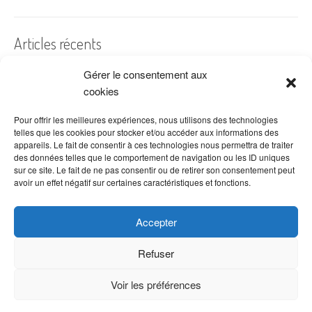
Articles récents
Gérer le consentement aux
A quelles dates de l’année offre-t-on des fleurs ?
cookies
Les fleurs préférées des Français
Combien de fois arroser un cactus ?
Pour offrir les meilleures expériences, nous utilisons des technologies
telles que les cookies pour stocker et/ou accéder aux informations des
Quelles fleurs offrir pour la fête des mères ?
appareils. Le fait de consentir à ces technologies nous permettra de traiter
des données telles que le comportement de navigation ou les ID uniques
Idées de décoration avec fleurs séchées
sur ce site. Le fait de ne pas consentir ou de retirer son consentement peut
avoir un effet négatif sur certaines caractéristiques et fonctions.
Accepter
Refuser
Voir les préférences
Copyright © 2026 VenteDeFleurs.com -
Politique de confidentialité