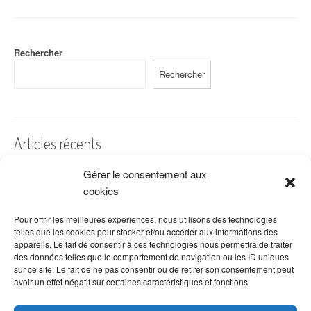
Rechercher
Rechercher
Articles récents
Gérer le consentement aux
A quelles dates de l’année offre-t-on des fleurs ?
cookies
Les fleurs préférées des Français
Combien de fois arroser un cactus ?
Pour offrir les meilleures expériences, nous utilisons des technologies
telles que les cookies pour stocker et/ou accéder aux informations des
Quelles fleurs offrir pour la fête des mères ?
appareils. Le fait de consentir à ces technologies nous permettra de traiter
des données telles que le comportement de navigation ou les ID uniques
Idées de décoration avec fleurs séchées
sur ce site. Le fait de ne pas consentir ou de retirer son consentement peut
avoir un effet négatif sur certaines caractéristiques et fonctions.