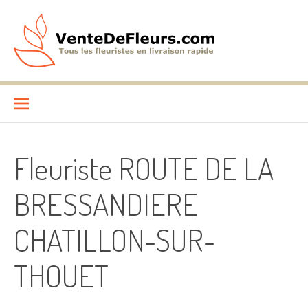
Aller
au
contenu
VenteDeFleurs.com
COMPARATIF DES FLEURISTES EN LIVRAISON RAPIDE
Fleuriste ROUTE DE LA
BRESSANDIERE
CHATILLON-SUR-
THOUET