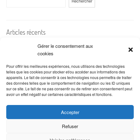
Rechercher
Articles récents
Gérer le consentement aux
A quelles dates de l’année offre-t-on des fleurs ?
cookies
Les fleurs préférées des Français
Combien de fois arroser un cactus ?
Pour offrir les meilleures expériences, nous utilisons des technologies
telles que les cookies pour stocker et/ou accéder aux informations des
Quelles fleurs offrir pour la fête des mères ?
appareils. Le fait de consentir à ces technologies nous permettra de traiter
des données telles que le comportement de navigation ou les ID uniques
Idées de décoration avec fleurs séchées
sur ce site. Le fait de ne pas consentir ou de retirer son consentement peut
avoir un effet négatif sur certaines caractéristiques et fonctions.
Accepter
Refuser