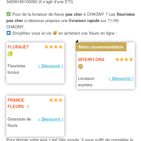
34539160100050 (il s’agit d’une ETI).
Pour de la livraison de fleurs
pas cher
à CHAGNY ? Les
fleuristes
pas cher
ci-dessous propose une
livraison rapide
sur 71150
CHAGNY.
Simplifiez vous la vie
en achetant vos fleurs en ligne :
FLORAJET
Notre recommandation
INTERFLORA
Fleuristes
> Découvrir !
locaux
Livraison
> Découvrir !
express
FRANCE
FLEURS
Grossiste de
> Découvrir !
fleurs
Pour donner votre avis c’est très simple. Il vous suffit de compléter le