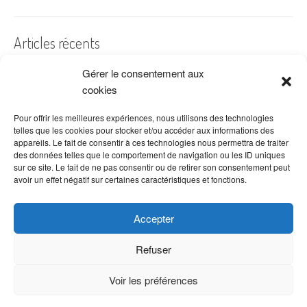
Articles récents
Gérer le consentement aux
A quelles dates de l’année offre-t-on des fleurs ?
cookies
Les fleurs préférées des Français
Combien de fois arroser un cactus ?
Pour offrir les meilleures expériences, nous utilisons des technologies
telles que les cookies pour stocker et/ou accéder aux informations des
Quelles fleurs offrir pour la fête des mères ?
appareils. Le fait de consentir à ces technologies nous permettra de traiter
des données telles que le comportement de navigation ou les ID uniques
Idées de décoration avec fleurs séchées
sur ce site. Le fait de ne pas consentir ou de retirer son consentement peut
avoir un effet négatif sur certaines caractéristiques et fonctions.
Accepter
Refuser
Voir les préférences
Copyright © 2026 VenteDeFleurs.com -
Politique de confidentialité