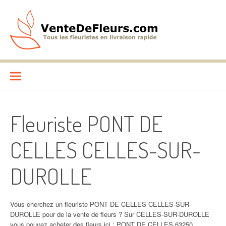
Aller
au
contenu
VenteDeFleurs.com
COMPARATIF DES FLEURISTES EN LIVRAISON RAPIDE
Fleuriste PONT DE
CELLES CELLES-SUR-
DUROLLE
Vous cherchez un fleuriste PONT DE CELLES CELLES-SUR-
DUROLLE pour de la vente de fleurs ? Sur CELLES-SUR-DUROLLE
vous pouvez acheter des fleurs ici : PONT DE CELLES 63250