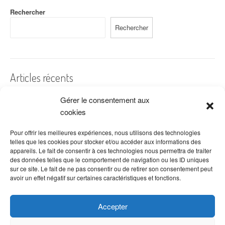
Rechercher
Rechercher
Articles récents
Gérer le consentement aux
A quelles dates de l’année offre-t-on des fleurs ?
cookies
Les fleurs préférées des Français
Combien de fois arroser un cactus ?
Pour offrir les meilleures expériences, nous utilisons des technologies
telles que les cookies pour stocker et/ou accéder aux informations des
Quelles fleurs offrir pour la fête des mères ?
appareils. Le fait de consentir à ces technologies nous permettra de traiter
des données telles que le comportement de navigation ou les ID uniques
Idées de décoration avec fleurs séchées
sur ce site. Le fait de ne pas consentir ou de retirer son consentement peut
avoir un effet négatif sur certaines caractéristiques et fonctions.
Accepter