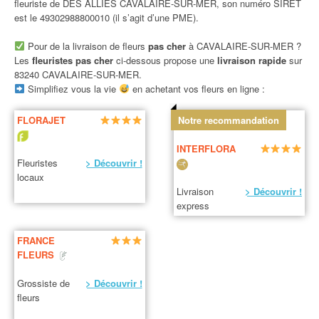
fleuriste de DES ALLIES CAVALAIRE-SUR-MER, son numéro SIRET
est le 49302988800010 (il s’agit d’une PME).
Pour de la livraison de fleurs
pas cher
à CAVALAIRE-SUR-MER ?
Les
fleuristes pas cher
ci-dessous propose une
livraison rapide
sur
83240 CAVALAIRE-SUR-MER.
Simplifiez vous la vie
en achetant vos fleurs en ligne :
FLORAJET
Notre recommandation
INTERFLORA
Fleuristes
> Découvrir !
locaux
Livraison
> Découvrir !
express
FRANCE
FLEURS
Grossiste de
> Découvrir !
fleurs