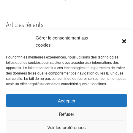
Articles récents
Gérer le consentement aux
A quelles dates de l’année offre-t-on des fleurs ?
cookies
Les fleurs préférées des Français
Combien de fois arroser un cactus ?
Pour offrir les meilleures expériences, nous utilisons des technologies
telles que les cookies pour stocker et/ou accéder aux informations des
Quelles fleurs offrir pour la fête des mères ?
appareils. Le fait de consentir à ces technologies nous permettra de traiter
des données telles que le comportement de navigation ou les ID uniques
Idées de décoration avec fleurs séchées
sur ce site. Le fait de ne pas consentir ou de retirer son consentement peut
avoir un effet négatif sur certaines caractéristiques et fonctions.
Accepter
Refuser
Voir les préférences
Copyright © 2026 VenteDeFleurs.com -
Politique de confidentialité