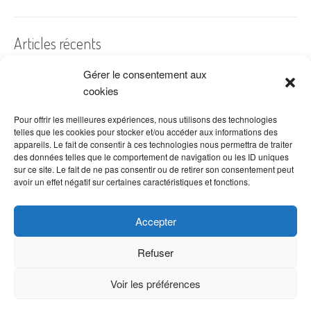
Articles récents
Gérer le consentement aux
A quelles dates de l’année offre-t-on des fleurs ?
cookies
Les fleurs préférées des Français
Combien de fois arroser un cactus ?
Pour offrir les meilleures expériences, nous utilisons des technologies
telles que les cookies pour stocker et/ou accéder aux informations des
Quelles fleurs offrir pour la fête des mères ?
appareils. Le fait de consentir à ces technologies nous permettra de traiter
des données telles que le comportement de navigation ou les ID uniques
Idées de décoration avec fleurs séchées
sur ce site. Le fait de ne pas consentir ou de retirer son consentement peut
avoir un effet négatif sur certaines caractéristiques et fonctions.
Accepter
Refuser
Voir les préférences
Copyright © 2026 VenteDeFleurs.com -
Politique de confidentialité