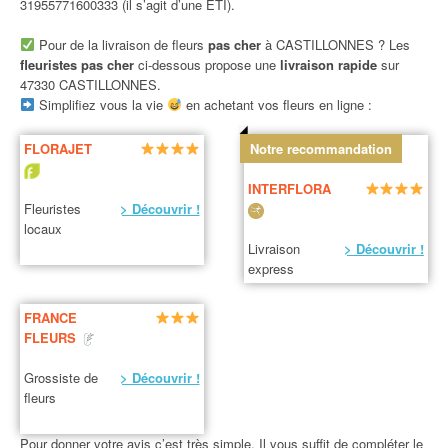
31955771600333 (il s’agit d’une ETI).
Pour de la livraison de fleurs
pas cher
à CASTILLONNES ? Les
fleuristes pas cher
ci-dessous propose une
livraison rapide
sur
47330 CASTILLONNES.
Simplifiez vous la vie
en achetant vos fleurs en ligne :
FLORAJET
Notre recommandation
INTERFLORA
Fleuristes
> Découvrir !
locaux
Livraison
> Découvrir !
express
FRANCE
FLEURS
Grossiste de
> Découvrir !
fleurs
Pour donner votre avis c’est très simple. Il vous suffit de compléter le