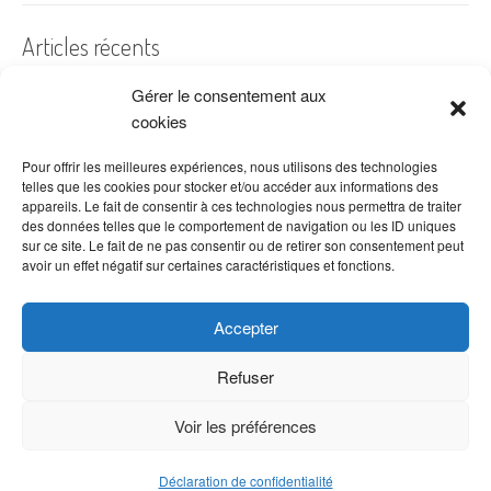
Articles récents
Gérer le consentement aux
A quelles dates de l’année offre-t-on des fleurs ?
cookies
Les fleurs préférées des Français
Combien de fois arroser un cactus ?
Pour offrir les meilleures expériences, nous utilisons des technologies
telles que les cookies pour stocker et/ou accéder aux informations des
Quelles fleurs offrir pour la fête des mères ?
appareils. Le fait de consentir à ces technologies nous permettra de traiter
des données telles que le comportement de navigation ou les ID uniques
Idées de décoration avec fleurs séchées
sur ce site. Le fait de ne pas consentir ou de retirer son consentement peut
avoir un effet négatif sur certaines caractéristiques et fonctions.
Accepter
Refuser
Voir les préférences
Copyright © 2026 VenteDeFleurs.com -
Politique de confidentialité
Déclaration de confidentialité