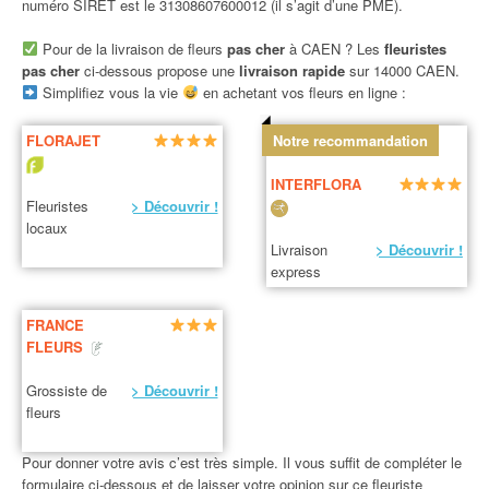
numéro SIRET est le 31308607600012 (il s’agit d’une PME).
Pour de la livraison de fleurs
pas cher
à CAEN ? Les
fleuristes
pas cher
ci-dessous propose une
livraison rapide
sur 14000 CAEN.
Simplifiez vous la vie
en achetant vos fleurs en ligne :
FLORAJET
Notre recommandation
INTERFLORA
Fleuristes
> Découvrir !
locaux
Livraison
> Découvrir !
express
FRANCE
FLEURS
Grossiste de
> Découvrir !
fleurs
Pour donner votre avis c’est très simple. Il vous suffit de compléter le
formulaire ci-dessous et de laisser votre opinion sur ce fleuriste