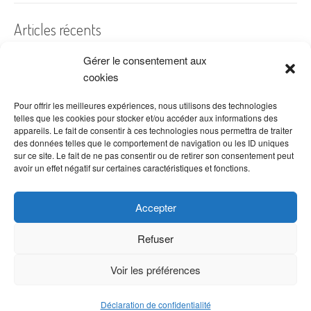
Articles récents
Gérer le consentement aux
A quelles dates de l’année offre-t-on des fleurs ?
cookies
Les fleurs préférées des Français
Combien de fois arroser un cactus ?
Pour offrir les meilleures expériences, nous utilisons des technologies
telles que les cookies pour stocker et/ou accéder aux informations des
Quelles fleurs offrir pour la fête des mères ?
appareils. Le fait de consentir à ces technologies nous permettra de traiter
des données telles que le comportement de navigation ou les ID uniques
Idées de décoration avec fleurs séchées
sur ce site. Le fait de ne pas consentir ou de retirer son consentement peut
avoir un effet négatif sur certaines caractéristiques et fonctions.
Accepter
Refuser
Voir les préférences
Copyright © 2026 VenteDeFleurs.com -
Politique de confidentialité
Déclaration de confidentialité