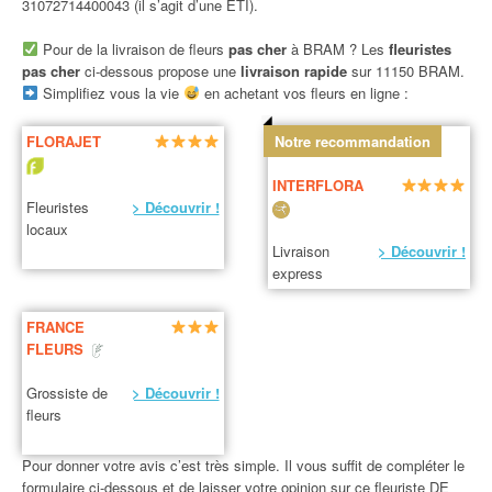
31072714400043 (il s’agit d’une ETI).
Pour de la livraison de fleurs
pas cher
à BRAM ? Les
fleuristes
pas cher
ci-dessous propose une
livraison rapide
sur 11150 BRAM.
Simplifiez vous la vie
en achetant vos fleurs en ligne :
FLORAJET
Notre recommandation
INTERFLORA
Fleuristes
> Découvrir !
locaux
Livraison
> Découvrir !
express
FRANCE
FLEURS
Grossiste de
> Découvrir !
fleurs
Pour donner votre avis c’est très simple. Il vous suffit de compléter le
formulaire ci-dessous et de laisser votre opinion sur ce fleuriste DE