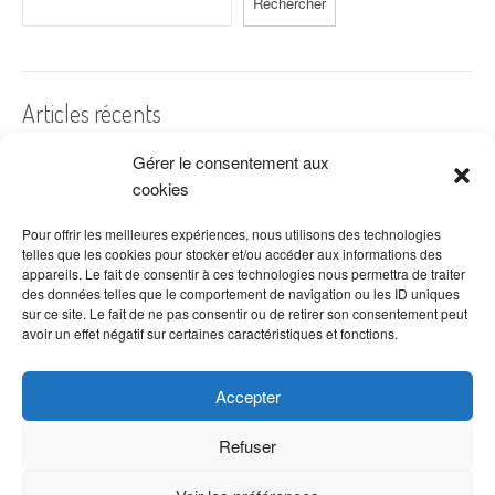
Rechercher
Articles récents
Gérer le consentement aux
A quelles dates de l’année offre-t-on des fleurs ?
cookies
Les fleurs préférées des Français
Combien de fois arroser un cactus ?
Pour offrir les meilleures expériences, nous utilisons des technologies
telles que les cookies pour stocker et/ou accéder aux informations des
Quelles fleurs offrir pour la fête des mères ?
appareils. Le fait de consentir à ces technologies nous permettra de traiter
des données telles que le comportement de navigation ou les ID uniques
Idées de décoration avec fleurs séchées
sur ce site. Le fait de ne pas consentir ou de retirer son consentement peut
avoir un effet négatif sur certaines caractéristiques et fonctions.
Accepter
Refuser