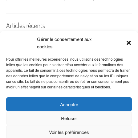
Articles récents
Gérer le consentement aux
A quelles dates de l’année offre-t-on des fleurs ?
cookies
Les fleurs préférées des Français
Combien de fois arroser un cactus ?
Pour offrir les meilleures expériences, nous utilisons des technologies
telles que les cookies pour stocker et/ou accéder aux informations des
Quelles fleurs offrir pour la fête des mères ?
appareils. Le fait de consentir à ces technologies nous permettra de traiter
des données telles que le comportement de navigation ou les ID uniques
Idées de décoration avec fleurs séchées
sur ce site. Le fait de ne pas consentir ou de retirer son consentement peut
avoir un effet négatif sur certaines caractéristiques et fonctions.
Accepter
Refuser
Voir les préférences
Copyright © 2026 VenteDeFleurs.com -
Politique de confidentialité