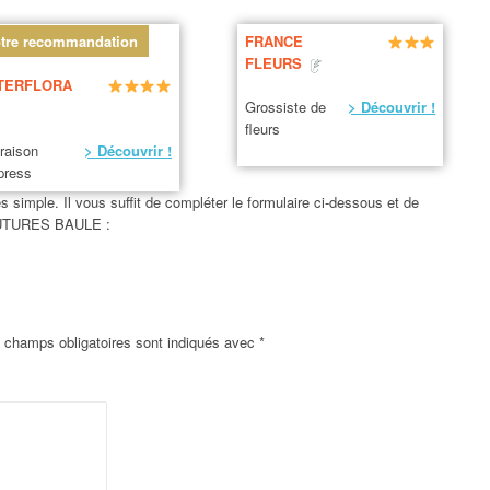
tre recommandation
FRANCE
FLEURS
TERFLORA
Grossiste de
> Découvrir !
fleurs
vraison
> Découvrir !
press
simple. Il vous suffit de compléter le formulaire ci-dessous et de
 COUTURES BAULE :
 champs obligatoires sont indiqués avec
*