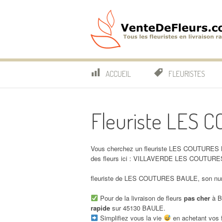
Aller
au
contenu
VenteDeFleurs.co
COMPARATIF DES FLEURISTES EN LIVRAISON RAP
ACCUEIL
FLEURISTES
Fleuriste LES
Vous cherchez un fleuriste LES COUTURES B
des fleurs ici : VILLAVERDE LES COUTUR
fleuriste de LES COUTURES BAULE, son numé
Pour de la livraison de fleurs
pas cher
à B
rapide
sur 45130 BAULE.
Simplifiez vous la vie
en achetant vos f