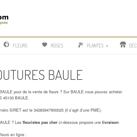
m
IDE
FLEURS
ROSES
PLANTES
DÉC
COMPARATIF FLEURISTES
 COUTURES BAULE
CACTUS
BONSAI
AULE pour de la vente de fleurs ? Sur BAULE vous pouvez acheter
ES 45130 BAULE.
ro SIRET est le 34283947900025 (il s’agit d’une PME).
AULE ? Les
fleuristes pas cher
ci-dessous propose une
livraison
leurs en ligne :