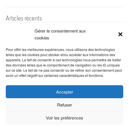
Articles récents
Gérer le consentement aux
A quelles dates de l’année offre-t-on des fleurs ?
cookies
Les fleurs préférées des Français
Combien de fois arroser un cactus ?
Pour offrir les meilleures expériences, nous utilisons des technologies
telles que les cookies pour stocker et/ou accéder aux informations des
Quelles fleurs offrir pour la fête des mères ?
appareils. Le fait de consentir à ces technologies nous permettra de traiter
des données telles que le comportement de navigation ou les ID uniques
Idées de décoration avec fleurs séchées
sur ce site. Le fait de ne pas consentir ou de retirer son consentement peut
avoir un effet négatif sur certaines caractéristiques et fonctions.
Accepter
Refuser
Voir les préférences
Copyright © 2026 VenteDeFleurs.com -
Politique de confidentialité