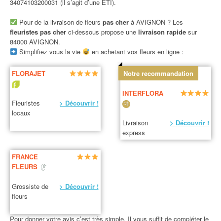
34074103200031 (il s’agit d’une ETI).
Pour de la livraison de fleurs
pas cher
à AVIGNON ? Les
fleuristes pas cher
ci-dessous propose une
livraison rapide
sur
84000 AVIGNON.
Simplifiez vous la vie
en achetant vos fleurs en ligne :
FLORAJET
Notre recommandation
INTERFLORA
Fleuristes
> Découvrir !
locaux
Livraison
> Découvrir !
express
FRANCE
FLEURS
Grossiste de
> Découvrir !
fleurs
Pour donner votre avis c’est très simple. Il vous suffit de compléter le