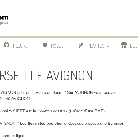
m
IDE
FLEURS
ROSES
PLANTES
DÉC
COMPARATIF FLEURISTES
ARSEILLE AVIGNON
CACTUS
BONSAI
VIGNON pour de la vente de fleurs ? Sur AVIGNON vous pouvez
E 84140 AVIGNON.
méro SIRET est le 32992312200017 (il s’agit d’une PME).
VIGNON ? Les
fleuristes pas cher
ci-dessous propose une
livraison
leurs en ligne :