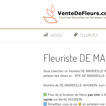
Aller
au
contenu
VenteDeFleurs.co
COMPARATIF DES FLEURISTES EN LIVRAISON RAP
ACCUEIL
FLEURISTES
Fleuriste DE M
Vous cherchez un fleuriste DE MARSEILLE A
acheter des fleurs ici : RTE DE MARSEILL
fleuriste de DE MARSEILLE AVIGNON, son nu
Pour de la livraison de fleurs
pas cher
à A
rapide
sur 84140 AVIGNON.
Simplifiez vous la vie
en achetant vos f