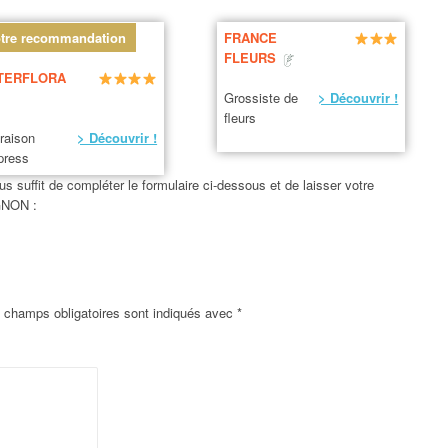
tre recommandation
FRANCE
FLEURS
TERFLORA
Grossiste de
> Découvrir !
fleurs
vraison
> Découvrir !
press
us suffit de compléter le formulaire ci-dessous et de laisser votre
GNON :
 champs obligatoires sont indiqués avec
*