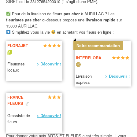
SIRET est le 38127654200010 (il s’agit d’une PME).
Pour de la livraison de fleurs
pas cher
à AURILLAC ? Les
fleuristes pas cher
ci-dessous propose une
livraison rapide
sur
15000 AURILLAC.
Simplifiez vous la vie
en achetant vos fleurs en ligne :
FLORAJET
Notre recommandation
INTERFLORA
Fleuristes
> Découvrir !
locaux
Livraison
> Découvrir !
express
FRANCE
FLEURS
Grossiste de
> Découvrir !
fleurs
Pour donner votre avis ARTS ET FLEURS c’est très simple. Il vous