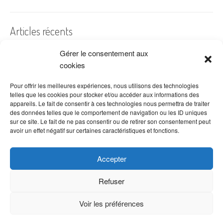
Articles récents
Gérer le consentement aux
A quelles dates de l’année offre-t-on des fleurs ?
cookies
Les fleurs préférées des Français
Combien de fois arroser un cactus ?
Pour offrir les meilleures expériences, nous utilisons des technologies
telles que les cookies pour stocker et/ou accéder aux informations des
Quelles fleurs offrir pour la fête des mères ?
appareils. Le fait de consentir à ces technologies nous permettra de traiter
des données telles que le comportement de navigation ou les ID uniques
Idées de décoration avec fleurs séchées
sur ce site. Le fait de ne pas consentir ou de retirer son consentement peut
avoir un effet négatif sur certaines caractéristiques et fonctions.
Accepter
Refuser
Voir les préférences
Copyright © 2026 VenteDeFleurs.com -
Politique de confidentialité