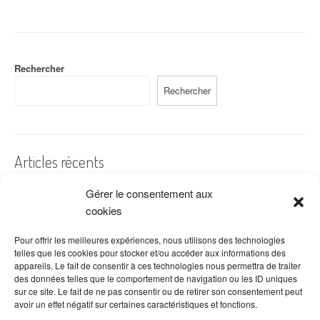
Rechercher
Rechercher
Articles récents
Gérer le consentement aux
A quelles dates de l’année offre-t-on des fleurs ?
cookies
Les fleurs préférées des Français
Combien de fois arroser un cactus ?
Pour offrir les meilleures expériences, nous utilisons des technologies
telles que les cookies pour stocker et/ou accéder aux informations des
Quelles fleurs offrir pour la fête des mères ?
appareils. Le fait de consentir à ces technologies nous permettra de traiter
des données telles que le comportement de navigation ou les ID uniques
Idées de décoration avec fleurs séchées
sur ce site. Le fait de ne pas consentir ou de retirer son consentement peut
avoir un effet négatif sur certaines caractéristiques et fonctions.