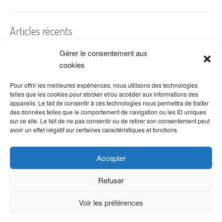
Articles récents
Gérer le consentement aux
A quelles dates de l’année offre-t-on des fleurs ?
cookies
Les fleurs préférées des Français
Combien de fois arroser un cactus ?
Pour offrir les meilleures expériences, nous utilisons des technologies
telles que les cookies pour stocker et/ou accéder aux informations des
Quelles fleurs offrir pour la fête des mères ?
appareils. Le fait de consentir à ces technologies nous permettra de traiter
des données telles que le comportement de navigation ou les ID uniques
Idées de décoration avec fleurs séchées
sur ce site. Le fait de ne pas consentir ou de retirer son consentement peut
avoir un effet négatif sur certaines caractéristiques et fonctions.
Accepter
Refuser
Voir les préférences
Copyright © 2026 VenteDeFleurs.com -
Politique de confidentialité