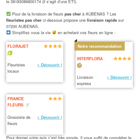
le 38183086800174 (il s’agit d’une ETI).
Pour de la livraison de fleurs
pas cher
à AUBENAS ? Les
fleuristes pas cher
ci-dessous propose une
livraison rapide
sur
07200 AUBENAS.
Simplifiez vous la vie
en achetant vos fleurs en ligne :
FLORAJET
Notre recommandation
INTERFLORA
Fleuristes
> Découvrir !
locaux
Livraison
> Découvrir !
express
FRANCE
FLEURS
Grossiste de
> Découvrir !
fleurs
Pour donner votre avis c’est très simple. Il vous suffit de compléter le