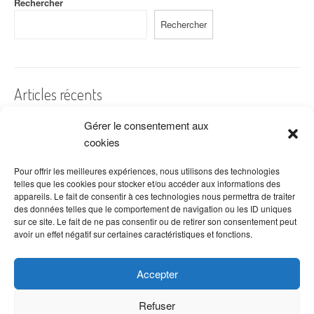
Rechercher
Rechercher
Articles récents
Gérer le consentement aux
A quelles dates de l’année offre-t-on des fleurs ?
cookies
Les fleurs préférées des Français
Combien de fois arroser un cactus ?
Pour offrir les meilleures expériences, nous utilisons des technologies
telles que les cookies pour stocker et/ou accéder aux informations des
Quelles fleurs offrir pour la fête des mères ?
appareils. Le fait de consentir à ces technologies nous permettra de traiter
des données telles que le comportement de navigation ou les ID uniques
Idées de décoration avec fleurs séchées
sur ce site. Le fait de ne pas consentir ou de retirer son consentement peut
avoir un effet négatif sur certaines caractéristiques et fonctions.
Accepter
Refuser