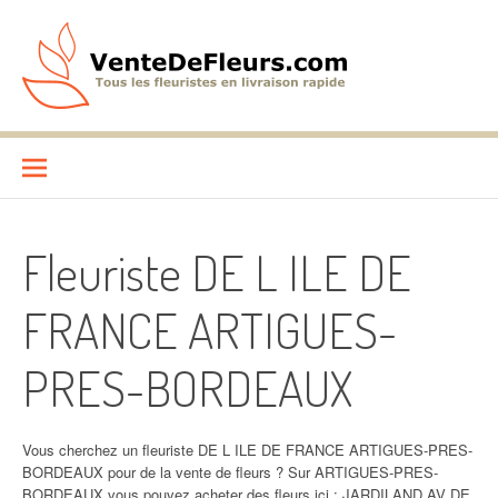
Aller
au
contenu
VenteDeFleurs.com
COMPARATIF DES FLEURISTES EN LIVRAISON RAPIDE
Fleuriste DE L ILE DE
FRANCE ARTIGUES-
PRES-BORDEAUX
Vous cherchez un fleuriste DE L ILE DE FRANCE ARTIGUES-PRES-
BORDEAUX pour de la vente de fleurs ? Sur ARTIGUES-PRES-
BORDEAUX vous pouvez acheter des fleurs ici : JARDILAND AV DE