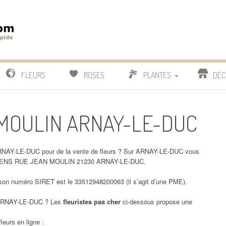
m
IDE
FLEURS
ROSES
PLANTES
DÉC
COMPARATIF FLEURISTES
N MOULIN ARNAY-LE-DUC
CACTUS
BONSAI
RNAY-LE-DUC pour de la vente de fleurs ? Sur ARNAY-LE-DUC vous
CLAMENS RUE JEAN MOULIN 21230 ARNAY-LE-DUC.
n numéro SIRET est le 33512948200063 (il s’agit d’une PME).
RNAY-LE-DUC ? Les
fleuristes pas cher
ci-dessous propose une
leurs en ligne :