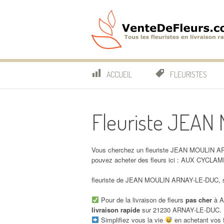
Aller
au
contenu
VenteDeFleurs.co
COMPARATIF DES FLEURISTES EN LIVRAISON RAP
ACCUEIL
FLEURISTES
Fleuriste JEA
Vous cherchez un fleuriste JEAN MOULIN A
pouvez acheter des fleurs ici : AUX CY
fleuriste de JEAN MOULIN ARNAY-LE-DUC, so
Pour de la livraison de fleurs
pas cher
à A
livraison rapide
sur 21230 ARNAY-LE-DUC.
Simplifiez vous la vie
en achetant vos f