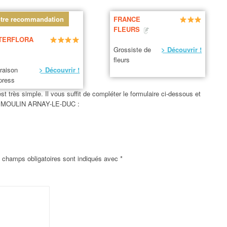
tre recommandation
FRANCE
FLEURS
TERFLORA
Grossiste de
> Découvrir !
fleurs
vraison
> Découvrir !
press
rès simple. Il vous suffit de compléter le formulaire ci-dessous et
JEAN MOULIN ARNAY-LE-DUC :
 champs obligatoires sont indiqués avec
*