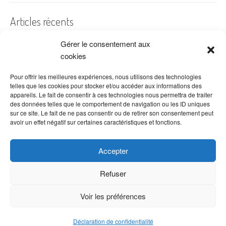
Articles récents
Gérer le consentement aux
A quelles dates de l’année offre-t-on des fleurs ?
cookies
Les fleurs préférées des Français
Combien de fois arroser un cactus ?
Pour offrir les meilleures expériences, nous utilisons des technologies
telles que les cookies pour stocker et/ou accéder aux informations des
Quelles fleurs offrir pour la fête des mères ?
appareils. Le fait de consentir à ces technologies nous permettra de traiter
des données telles que le comportement de navigation ou les ID uniques
Idées de décoration avec fleurs séchées
sur ce site. Le fait de ne pas consentir ou de retirer son consentement peut
avoir un effet négatif sur certaines caractéristiques et fonctions.
Accepter
Refuser
Voir les préférences
Copyright © 2026 VenteDeFleurs.com -
Politique de confidentialité
Déclaration de confidentialité