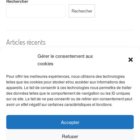
Rechercher
Rechercher
Articles récents
Gérer le consentement aux
A quelles dates de l’année offre-t-on des fleurs ?
cookies
Les fleurs préférées des Français
Combien de fois arroser un cactus ?
Pour offrir les meilleures expériences, nous utilisons des technologies
telles que les cookies pour stocker et/ou accéder aux informations des
Quelles fleurs offrir pour la fête des mères ?
appareils. Le fait de consentir à ces technologies nous permettra de traiter
des données telles que le comportement de navigation ou les ID uniques
Idées de décoration avec fleurs séchées
sur ce site. Le fait de ne pas consentir ou de retirer son consentement peut
avoir un effet négatif sur certaines caractéristiques et fonctions.
Accepter
Refuser