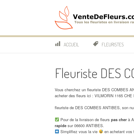
Aller
au
contenu
VenteDeFleurs.co
COMPARATIF DES FLEURISTES EN LIVRAISON RAP
ACCUEIL
FLEURISTES
Fleuriste DES
Vous cherchez un fleuriste DES COMBES ANT
acheter des fleurs ici : VILMORIN 1165 
fleuriste de DES COMBES ANTIBES, son numé
Pour de la livraison de fleurs
pas cher
à A
rapide
sur 06600 ANTIBES.
Simplifiez vous la vie
en achetant vos f