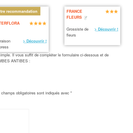
tre recommandation
FRANCE
FLEURS
TERFLORA
Grossiste de
> Découvrir !
fleurs
vraison
> Découvrir !
press
mple. Il vous suffit de compléter le formulaire ci-dessous et de
 COMBES ANTIBES :
 champs obligatoires sont indiqués avec
*