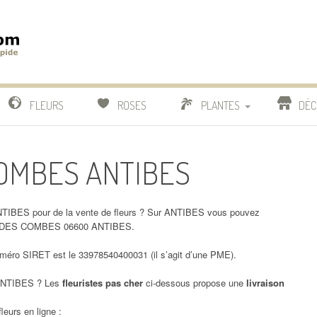
m
IDE
FLEURS
ROSES
PLANTES
DÉC
COMPARATIF FLEURISTES
 COMBES ANTIBES
CACTUS
BONSAI
IBES pour de la vente de fleurs ? Sur ANTIBES vous pouvez
CHE DES COMBES 06600 ANTIBES.
ro SIRET est le 33978540400031 (il s’agit d’une PME).
NTIBES ? Les
fleuristes pas cher
ci-dessous propose une
livraison
leurs en ligne :