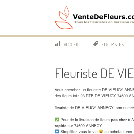
Aller
au
contenu
VenteDeFleurs.co
COMPARATIF DES FLEURISTES EN LIVRAISON RAP
ACCUEIL
FLEURISTES
Fleuriste DE V
Vous cherchez un fleuriste DE VIEUGY ANNE
des fleurs ici : 28 RTE DE VIEUGY 74600 
fleuriste de DE VIEUGY ANNECY, son numéro 
Pour de la livraison de fleurs
pas cher
à A
rapide
sur 74600 ANNECY.
Simplifiez vous la vie
en achetant vos f