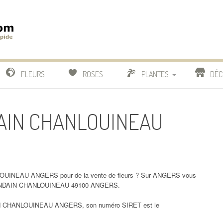
m
IDE
FLEURS
ROSES
PLANTES
DÉC
COMPARATIF FLEURISTES
DAIN CHANLOUINEAU
CACTUS
BONSAI
LOUINEAU ANGERS pour de la vente de fleurs ? Sur ANGERS vous
L MONDAIN CHANLOUINEAU 49100 ANGERS.
N CHANLOUINEAU ANGERS, son numéro SIRET est le