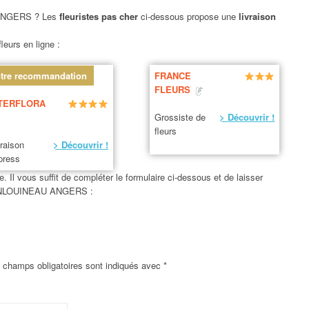
NGERS ? Les
fleuristes pas cher
ci-dessous propose une
livraison
leurs en ligne :
tre recommandation
FRANCE
FLEURS
TERFLORA
Grossiste de
> Découvrir !
fleurs
vraison
> Découvrir !
press
. Il vous suffit de compléter le formulaire ci-dessous et de laisser
CHANLOUINEAU ANGERS :
 champs obligatoires sont indiqués avec
*