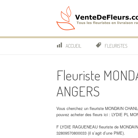
Aller
au
contenu
VenteDeFleurs.co
COMPARATIF DES FLEURISTES EN LIVRAISON RAP
ACCUEIL
FLEURISTES
Fleuriste MON
ANGERS
Vous cherchez un fleuriste MONDAIN CHAN
pouvez acheter des fleurs ici : LYDIE P
F LYDIE RAGUENEAU fleuriste de MONDAI
32809570800033 (il s’agit d’une PME).