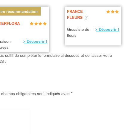
tre recommandation
FRANCE
FLEURS
TERFLORA
Grossiste de
> Découvrir !
fleurs
vraison
> Découvrir !
press
us suffit de compléter le formulaire ci-dessous et de laisser votre
NS :
 champs obligatoires sont indiqués avec
*