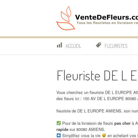
Aller
au
contenu
VenteDeFleurs.co
COMPARATIF DES FLEURISTES EN LIVRAISON RAP
ACCUEIL
FLEURISTES
Fleuriste DE L
Vous cherchez un fleuriste DE L EUROPE AM
des fleurs ici : 150 AV DE L EUROPE 8008
fleuriste de DE L EUROPE AMIENS, son numér
Pour de la livraison de fleurs
pas cher
à A
rapide
sur 80080 AMIENS.
Simplifiez vous la vie
en achetant vos f