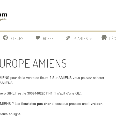
m
IDE
FLEURS
ROSES
PLANTES
DÉC
COMPARATIF FLEURISTES
 EUROPE AMIENS
CACTUS
BONSAI
IENS pour de la vente de fleurs ? Sur AMIENS vous pouvez acheter
0 AMIENS.
o SIRET est le 30684462201141 (il s’agit d’une GE).
MIENS ? Les
fleuristes pas cher
ci-dessous propose une
livraison
leurs en ligne :